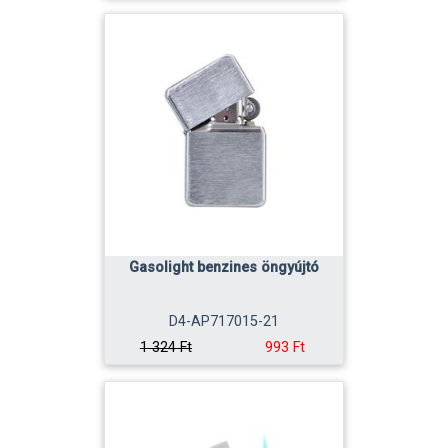
Gasolight benzines öngyújtó
D4-AP717015-21
993 Ft
1 324 Ft