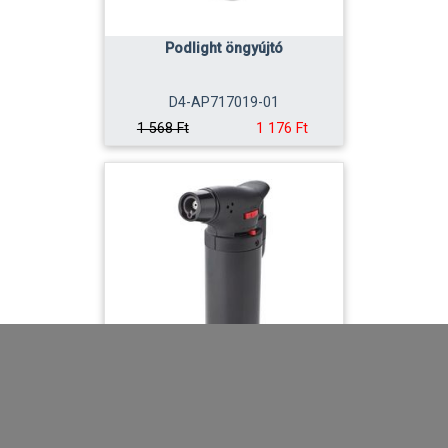
Podlight öngyújtó
D4-AP717019-01
1 176 Ft
1 568 Ft
Pesaro Flambírozó