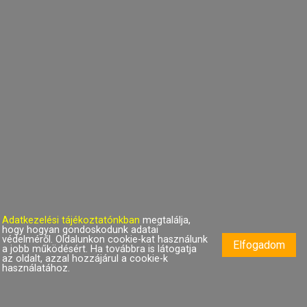
D8-004503
1 313 Ft
1 750 Ft
Adatkezelési tájékoztatónkban
megtalálja,
hogy hogyan gondoskodunk adatai
Brisbane fém gázgyújtó
védelméről. Oldalunkon cookie-kat használunk
Elfogadom
a jobb működésért. Ha továbbra is látogatja
az oldalt, azzal hozzájárul a cookie-k
D8-601607
használatához.
1 350 Ft
1 800 Ft