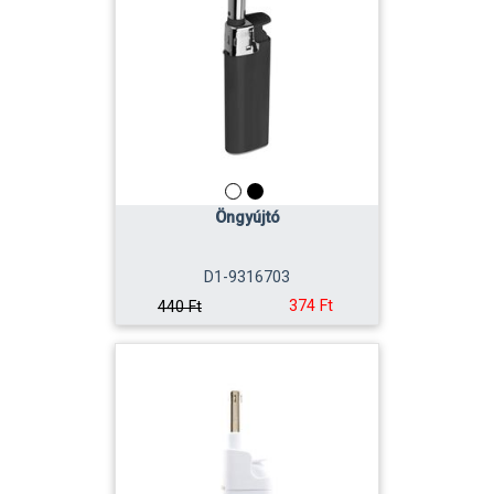
Öngyújtó
D1-9316703
374 Ft
440 Ft