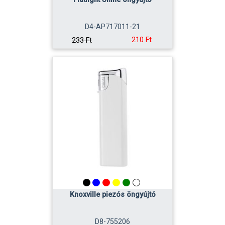
D4-AP717011-21
210 Ft
233 Ft
Knoxville piezós öngyújtó
D8-755206