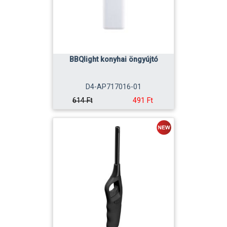
BBQlight konyhai öngyújtó
D4-AP717016-01
491 Ft
614 Ft