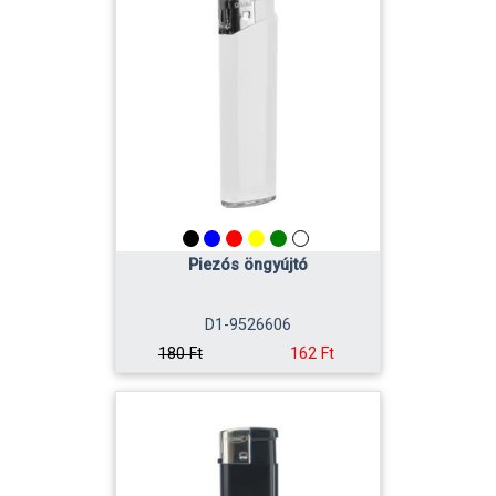
Piezós öngyújtó
D1-9526606
162 Ft
180 Ft