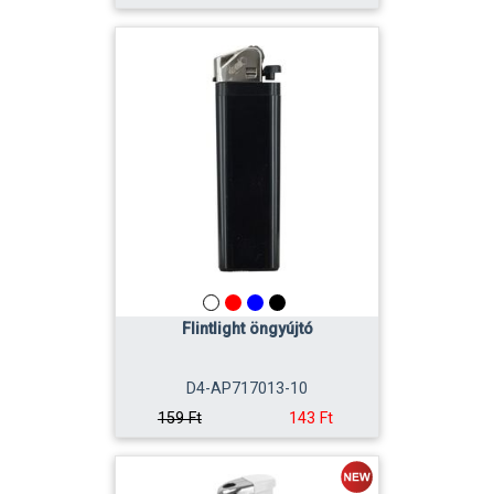
Flintlight öngyújtó
D4-AP717013-10
143 Ft
159 Ft