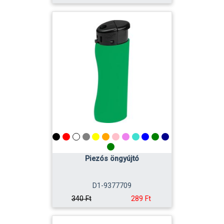
Piezós öngyújtó
D1-9377709
289 Ft
340 Ft