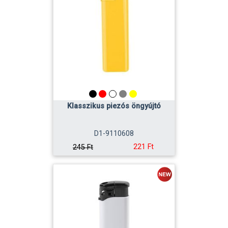
Klasszikus piezós öngyújtó
D1-9110608
221 Ft
245 Ft