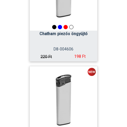
Chatham piezós öngyújtó
D8-004606
198 Ft
220 Ft