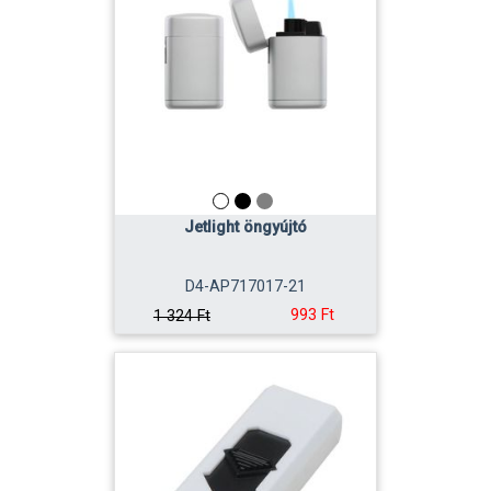
Jetlight öngyújtó
D4-AP717017-21
993 Ft
1 324 Ft