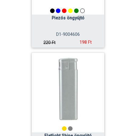
Piezós öngyújtó
D1-9004606
198 Ft
220 Ft
Flatlight Shine öngyújtó