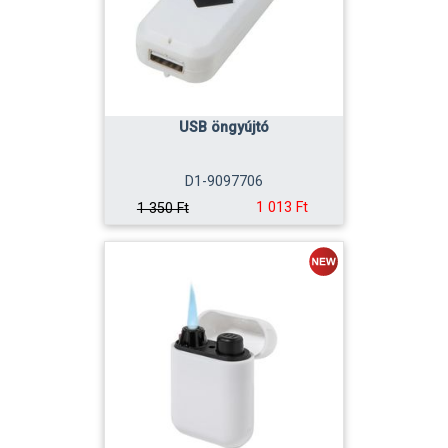
USB öngyújtó
D1-9097706
1 013 Ft
1 350 Ft