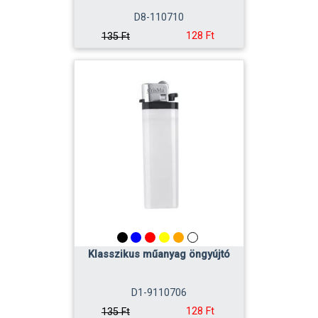
D8-110710
128 Ft
135 Ft
Klasszikus műanyag öngyújtó
D1-9110706
128 Ft
135 Ft