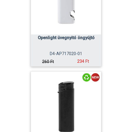
Openlight üvegnyitó öngyújtó
D4-AP717020-01
234 Ft
260 Ft