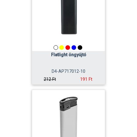
Flatlight öngyújtó
D4-AP717012-10
191 Ft
212 Ft