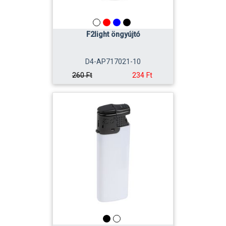
F2light öngyújtó
D4-AP717021-10
234 Ft
260 Ft