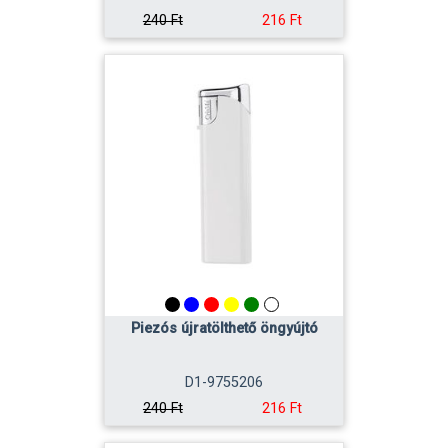
216 Ft
240 Ft
Piezós újratölthető öngyújtó
D1-9755206
216 Ft
240 Ft