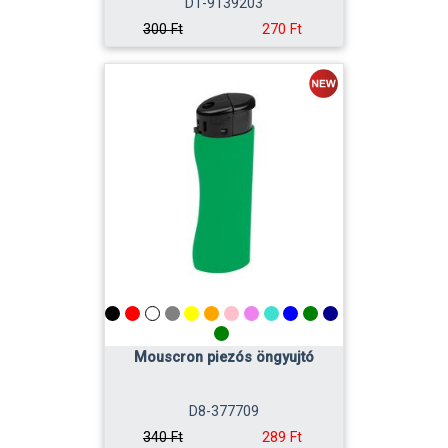
D1-9139203
270 Ft
300 Ft
Mouscron piezós öngyujtó
D8-377709
289 Ft
340 Ft