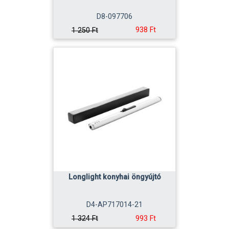
D8-097706
938 Ft
1 250 Ft
Longlight konyhai öngyújtó
D4-AP717014-21
993 Ft
1 324 Ft