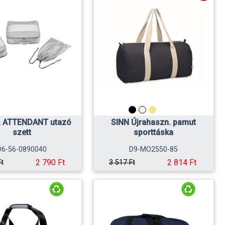
 ATTENDANT utazó
SINN Újrahaszn. pamut
szett
sporttáska
D6-56-0890040
D9-MO2550-85
2 790 Ft
2 814 Ft
Ft
3 517 Ft