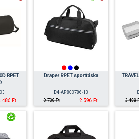
0D RPET
Draper RPET sporttáska
TRAVEL
a
03
D4-AP800786-10
2 486 Ft
2 596 Ft
3 708 Ft
3 488 