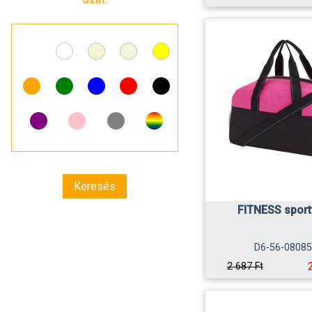
FITNESS sport
D6-56-0808
2 687 Ft