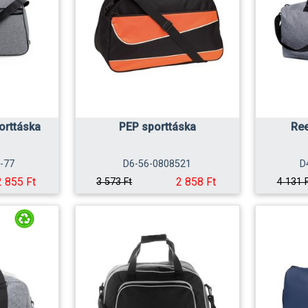
orttáska
PEP sporttáska
Ree
-77
D6-56-0808521
D
2 855 Ft
2 858 Ft
3 573 Ft
4 131 