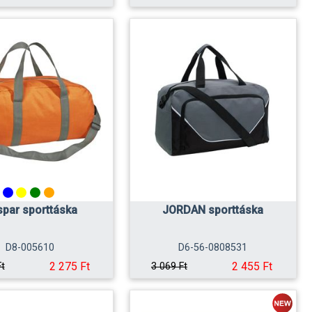
par sporttáska
JORDAN sporttáska
D8-005610
D6-56-0808531
2 275 Ft
2 455 Ft
Ft
3 069 Ft