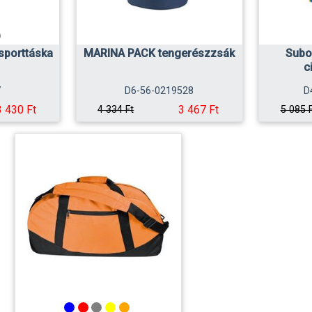
sporttáska
MARINA PACK tengerészzsák
Subo
c
7
D6-56-0219528
D
3 430 Ft
3 467 Ft
4 334 Ft
5 085 