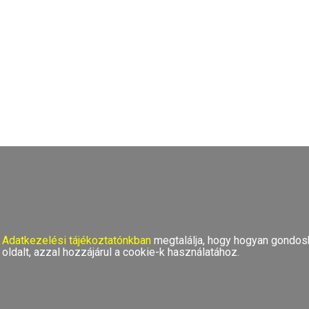
TOP
Adatkezelési tájékoztatónkban
megtalálja, hogy hogyan gondosk
oldalt, azzal hozzájárul a cookie-k használatához.
TOP