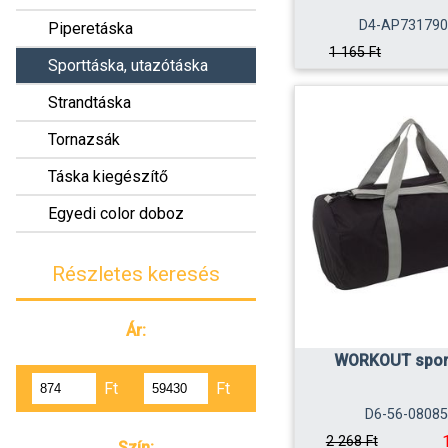
D4-AP731790
Piperetáska
1 165 Ft
Sporttáska, utazótáska
Strandtáska
Tornazsák
Táska kiegészítő
Egyedi color doboz
Részletes keresés
Ár:
WORKOUT spor
Ft
Ft
D6-56-0808
2 268 Ft
Szín: