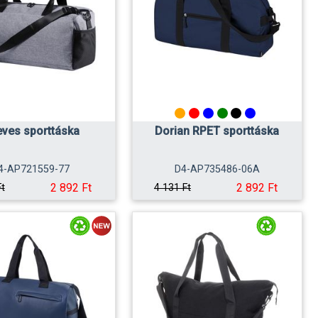
ves sporttáska
Dorian RPET sporttáska
4-AP721559-77
D4-AP735486-06A
2 892 Ft
2 892 Ft
Ft
4 131 Ft