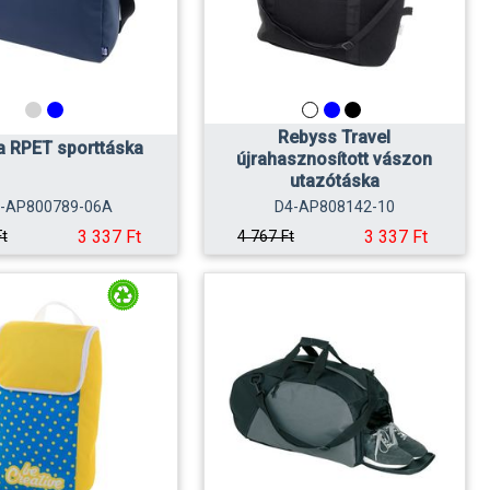
Rebyss Travel
la RPET sporttáska
újrahasznosított vászon
utazótáska
-AP800789-06A
D4-AP808142-10
3 337 Ft
3 337 Ft
Ft
4 767 Ft