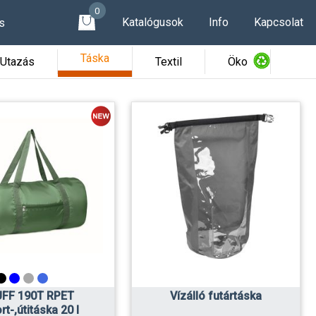
0
Katalógusok
Info
Kapcsolat
s
Táska
Utazás
Textil
Öko
FF 190T RPET
Vízálló futártáska
rt-,útitáska 20 l