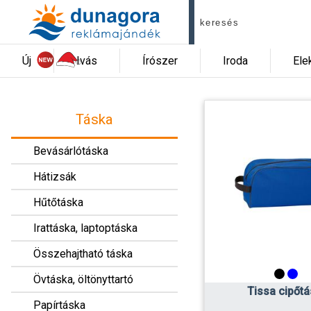
Új
Ivás
Írószer
Iroda
Ele
Táska
Bevásárlótáska
Hátizsák
Hűtőtáska
Irattáska, laptoptáska
Összehajtható táska
Övtáska, öltönyttartó
Tissa cipőt
Papírtáska