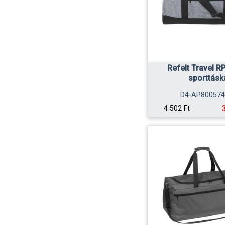
Refelt Travel RP
sporttásk
D4-AP800574
4 502 Ft