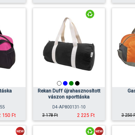
táska
Rekan Duff újrahasznosított
Gas
vászon sporttáska
555
D4-AP800131-10
2 150 Ft
2 225 Ft
3 178 Ft
3 250 