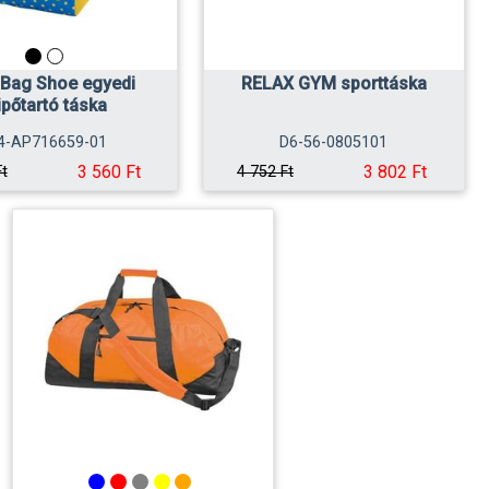
Bag Shoe egyedi
RELAX GYM sporttáska
ipőtartó táska
4-AP716659-01
D6-56-0805101
3 560 Ft
3 802 Ft
Ft
4 752 Ft