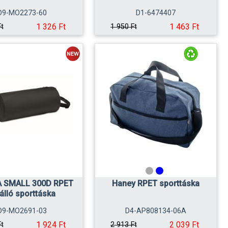
D9-MO2273-60
D1-6474407
1 326 Ft
1 463 Ft
Ft
1 950 Ft
 SMALL 300D RPET
Haney RPET sporttáska
álló sporttáska
D9-MO2691-03
D4-AP808134-06A
1 924 Ft
2 039 Ft
Ft
2 913 Ft