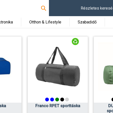
Részletes keresé
ktronika
Otthon & Lifestyle
Szabadidő
áska
Franco RPET sporttáska
DU
spo