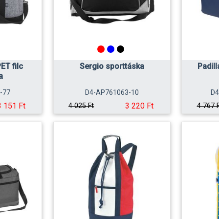
ET filc
Sergio sporttáska
Padil
a
-77
D4-AP761063-10
D4
3 151 Ft
3 220 Ft
4 025 Ft
4 767 