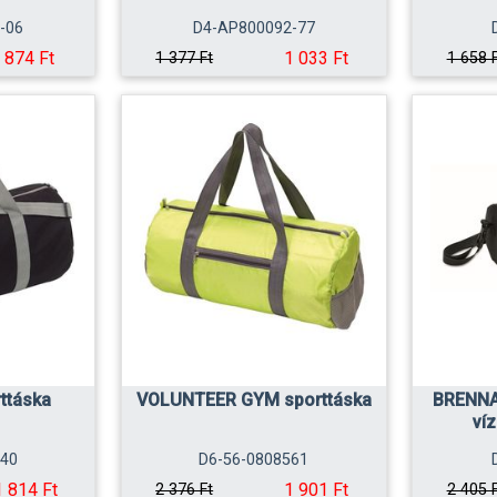
-06
D4-AP800092-77
874 Ft
1 033 Ft
1 377 Ft
1 658 
ttáska
VOLUNTEER GYM sporttáska
BRENNA
víz
540
D6-56-0808561
1 814 Ft
1 901 Ft
2 376 Ft
2 405 