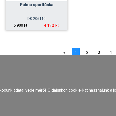
Palma sporttáska
D8-206110
4 130 Ft
5 900 Ft
«
1
2
3
4
odunk adatai védelméről. Oldalunkon cookie-kat használunk a jo