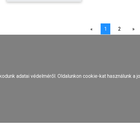
«
1
2
»
odunk adatai védelméről. Oldalunkon cookie-kat használunk a jo