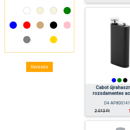
Cabot újrahaszn
rozsdamentes acé
D4-AP800141
2 013 Ft