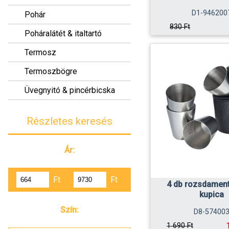
D1-946200
Pohár
830 Ft
Poháralátét & italtartó
Termosz
Termoszbögre
Üvegnyitó & pincérbicska
Részletes keresés
Ár:
Ft
Ft
4 db rozsdament
kupica
Szín:
D8-57400
1 690 Ft