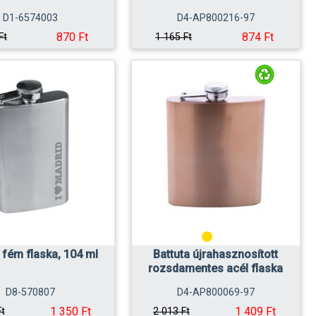
D1-6574003
D4-AP800216-97
870 Ft
874 Ft
Ft
1 165 Ft
 fém flaska, 104 ml
Battuta újrahasznosított
rozsdamentes acél flaska
D8-570807
D4-AP800069-97
1 350 Ft
1 409 Ft
Ft
2 013 Ft