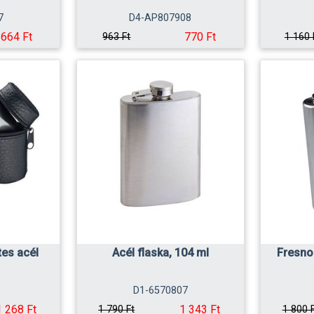
7
D4-AP807908
664 Ft
770 Ft
963 Ft
1 160 
es acél
Acél flaska, 104 ml
Fresno
3
D1-6570807
1 268 Ft
1 343 Ft
1 790 Ft
1 800 