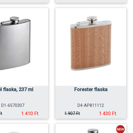
l flaska, 237 ml
Forester flaska
D1-6570307
D4-AP811112
1 410 Ft
1 430 Ft
Ft
1 907 Ft