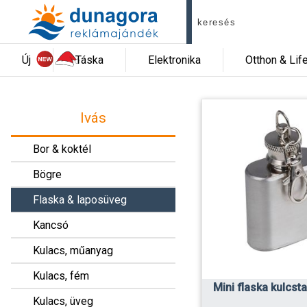
Új
Táska
Elektronika
Otthon & Lif
Ivás
Bor & koktél
Bögre
Flaska & laposüveg
Kancsó
Kulacs, műanyag
Kulacs, fém
Mini flaska kulcsta
Kulacs, üveg