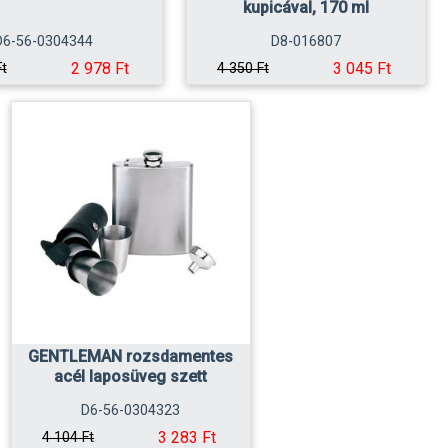
kupicával, 170 ml
D6-56-0304344
D8-016807
2 978 Ft
3 045 Ft
Ft
4 350 Ft
GENTLEMAN rozsdamentes
acél laposüveg szett
D6-56-0304323
3 283 Ft
4 104 Ft