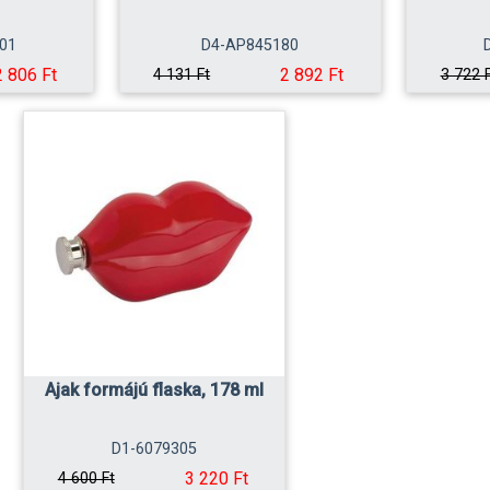
01
D4-AP845180
2 806 Ft
2 892 Ft
4 131 Ft
3 722 
Ajak formájú flaska, 178 ml
D1-6079305
3 220 Ft
4 600 Ft