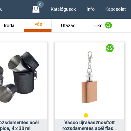
0
Katalógusok
Info
Kapcsolat
s
Ivás
Iroda
Utazás
Öko
rozsdamentes acél
Vasco újrahasznosított
pica, 4 x 30 ml
rozsdamentes acél flas...