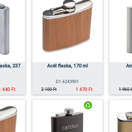
laska, 237
Acél flaska, 170 ml
Am
7
D1-6243901
1 440 Ft
1 470 Ft
2 100 Ft
1 960 