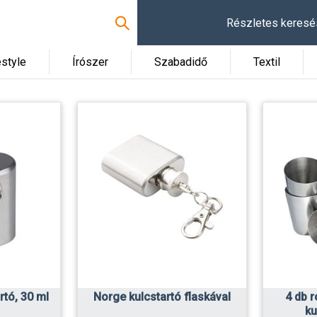
Részletes keresé
estyle
Írószer
Szabadidő
Textil
rtó, 30 ml
Norge kulcstartó flaskával
4 db 
ku