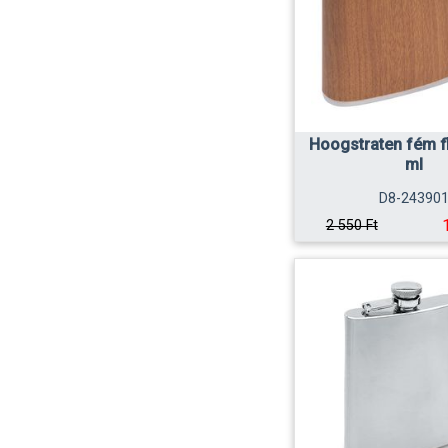
Hoogstraten fém f
ml
D8-24390
2 550 Ft