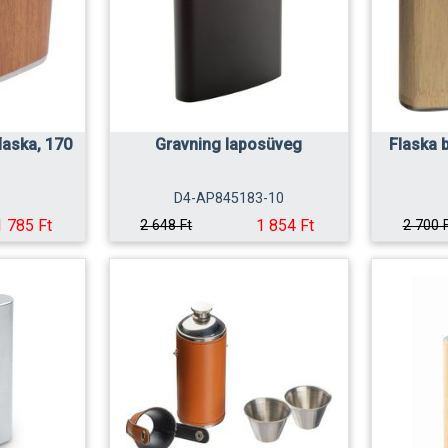
laska, 170
Gravning laposüveg
Flaska 
1
D4-AP845183-10
1 785 Ft
1 854 Ft
2 648 Ft
2 700 