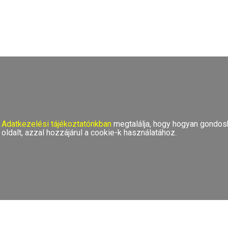
TOP
Adatkezelési tájékoztatónkban
megtalálja, hogy hogyan gondosk
oldalt, azzal hozzájárul a cookie-k használatához.
TOP
Emblémázási módok