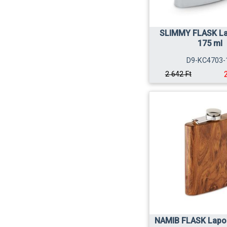
SLIMMY FLASK L
175 ml
D9-KC4703-
2 642 Ft
NAMIB FLASK Lapo