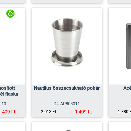
osított
Nautilus összecsukható pohár
Acé
l flaska
-10
D4-AP808011
1 409 Ft
1 409 Ft
2 013 Ft
1 880 