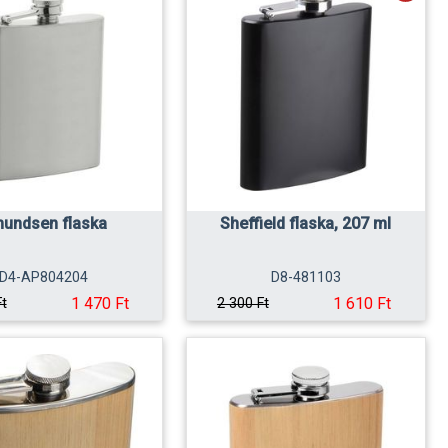
undsen flaska
Sheffield flaska, 207 ml
D4-AP804204
D8-481103
1 470 Ft
1 610 Ft
Ft
2 300 Ft