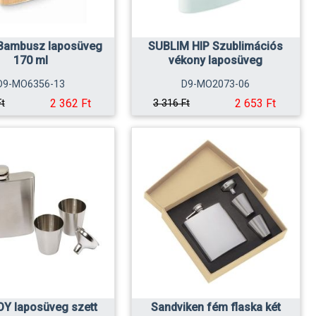
 Bambusz laposüveg
SUBLIM HIP Szublimációs
170 ml
vékony laposüveg
D9-MO6356-13
D9-MO2073-06
2 362 Ft
2 653 Ft
Ft
3 316 Ft
Y laposüveg szett
Sandviken fém flaska két