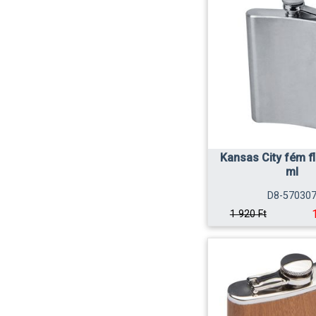
Kansas City fém f
ml
D8-57030
1 920 Ft