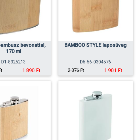
bambusz bevonattal,
BAMBOO STYLE laposüveg
170 ml
D1-8325213
D6-56-0304576
1 890 Ft
1 901 Ft
Ft
2 376 Ft