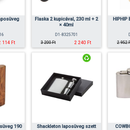
aposüveg
Flaska 2 kupicával, 230 ml + 2
HIPHIP
× 40ml
16
D1-8325701
2 114 Ft
2 240 Ft
3 200 Ft
2 952 
süveg 190
Shackleton laposüveg szett
COWBO