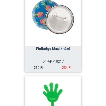
PinBadge Maxi kitűző
D4-AP718217
234 Ft
260 Ft