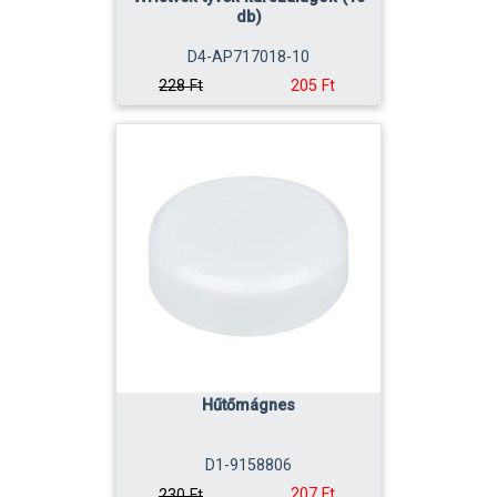
db)
D4-AP717018-10
205 Ft
228 Ft
Hűtőmágnes
D1-9158806
207 Ft
230 Ft