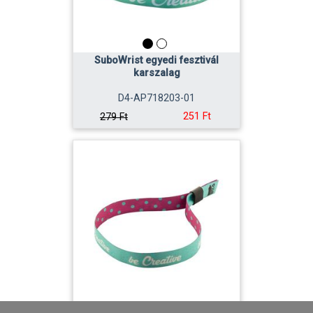
SuboWrist egyedi fesztivál
karszalag
D4-AP718203-01
251 Ft
279 Ft