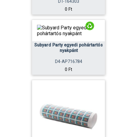
DT-164303
0 Ft
Subyard Party egyedi pohártartós
nyakpánt
D4-AP716784
0 Ft