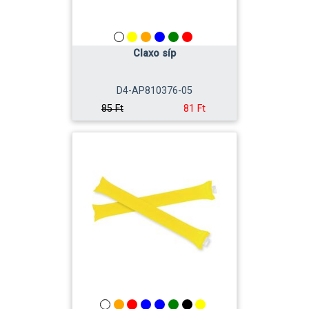
Claxo síp
D4-AP810376-05
81 Ft
85 Ft