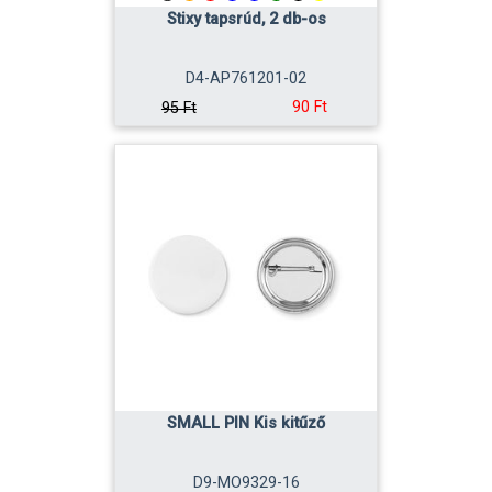
Stixy tapsrúd, 2 db-os
D4-AP761201-02
90 Ft
95 Ft
SMALL PIN Kis kitűző
D9-MO9329-16