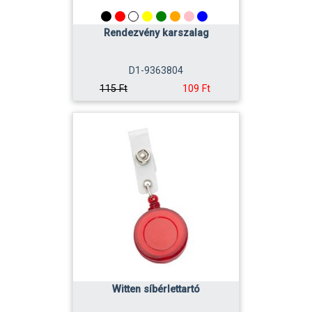
Rendezvény karszalag
D1-9363804
109 Ft
115 Ft
Witten síbérlettartó