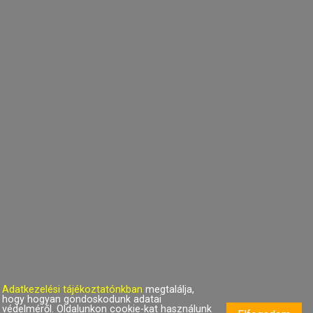
SuboWrist RPET egyedi fesztivál
karszalag
D4-AP716732-10
257 Ft
286 Ft
Adatkezelési tájékoztatónkban
megtalálja,
Boofri hűtőmágnes, téglalap
hogy hogyan gondoskodunk adatai
védelméről. Oldalunkon cookie-kat használunk