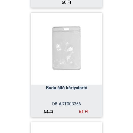
60 Ft
Buda álló kártyatartó
D8-ART003366
61 Ft
64 Ft