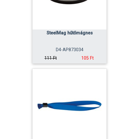
SteelMag hűtőmágnes
D4-AP873034
105 Ft
111 Ft