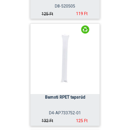
D8-520505
119 Ft
125 Ft
Bamsti RPET tapsrúd
D4-AP733752-01
125 Ft
132 Ft