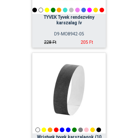
TYVEK Tyvek rendezvény
karszalag ív
D9-MO8942-05
205 Ft
228 Ft
Wristvek tyvek karszalagok (10