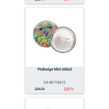
PinBadge Mini kitűző
D4-AP718215
220 Ft
244 Ft