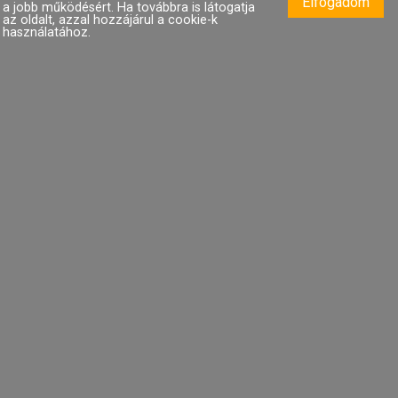
Elfogadom
a jobb működésért. Ha továbbra is látogatja
D4-AP716839-D
az oldalt, azzal hozzájárul a cookie-k
használatához.
270 Ft
318 Ft
«
1
2
3
4
»
TOP
TOP