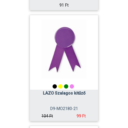
91 Ft
LAZO Szalagos kitűző
D9-MO2180-21
99 Ft
104 Ft