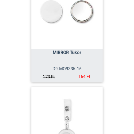
MIRROR Tükör
D9-MO9335-16
164 Ft
173 Ft