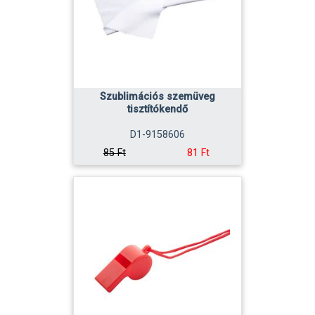
Szublimációs szemüveg
tisztítókendő
D1-9158606
81 Ft
85 Ft