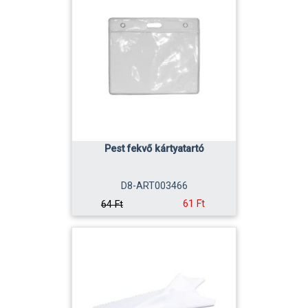
Pest fekvő kártyatartó
D8-ART003466
61 Ft
64 Ft