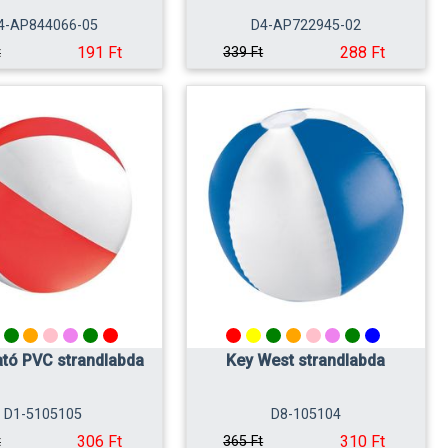
4-AP844066-05
D4-AP722945-02
191 Ft
288 Ft
t
339 Ft
ató PVC strandlabda
Key West strandlabda
D1-5105105
D8-105104
306 Ft
310 Ft
t
365 Ft