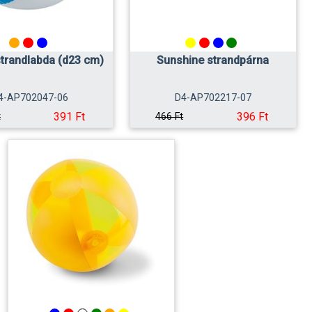
strandlabda (d23 cm)
Sunshine strandpárna
4-AP702047-06
D4-AP702217-07
391 Ft
396 Ft
t
466 Ft