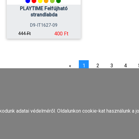
PLAYTIME Felfújható
strandlabda
D9-IT1627-09
400 Ft
444 Ft
«
1
2
3
4
odunk adatai védelméről. Oldalunkon cookie-kat használunk a jo