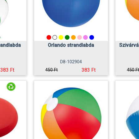
randlabda
Orlando strandlabda
Szivárvá
9
D8-102904
383 Ft
383 Ft
450 Ft
450 F