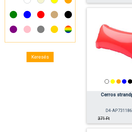
Cerros strand
D4-AP731186
371 Ft