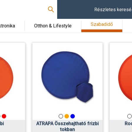
Részletes keresé
Szabadidő
ktronika
Otthon & Lifestyle
bi
ATRAPA Összehajtható frizbi
Roc
tokban