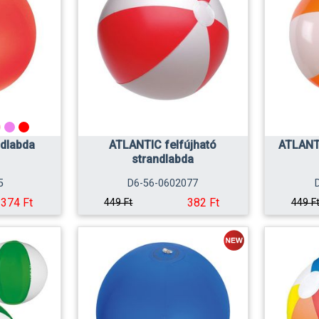
ndlabda
ATLANTIC felfújható
ATLANTI
strandlabda
5
D6-56-0602077
374 Ft
382 Ft
449 Ft
449 F