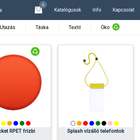
0
Katalógusok
Info
Kapcsolat
s
Utazás
Táska
Textil
Öko
ket RPET frizbi
Splash vízálló telefontok