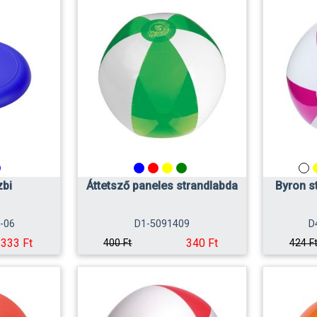
zbi
Áttetsző paneles strandlabda
Byron s
-06
D1-5091409
D
333 Ft
340 Ft
400 Ft
424 F