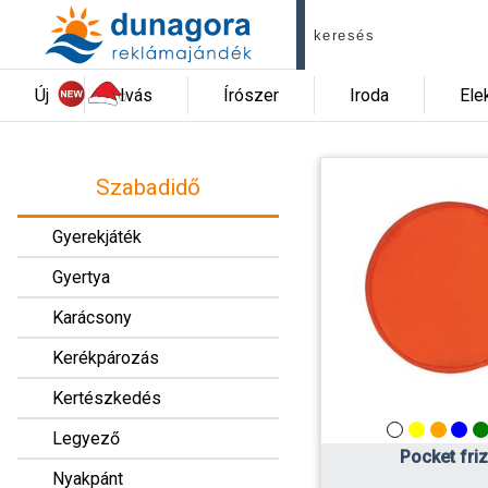
Új
Ivás
Írószer
Iroda
Ele
Szabadidő
Gyerekjáték
Gyertya
Karácsony
Kerékpározás
Kertészkedés
Legyező
Pocket friz
Nyakpánt