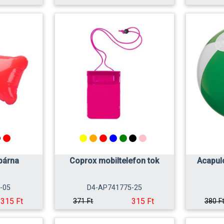
párna
Coprox mobiltelefon tok
Acapul
-05
D4-AP741775-25
315 Ft
315 Ft
371 Ft
380 F