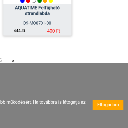
AQUATIME Felfújható
strandlabda
D9-MO8701-08
400 Ft
444 Ft
5
»
bb működésért. Ha továbbra is látogatja az
Elfogadom