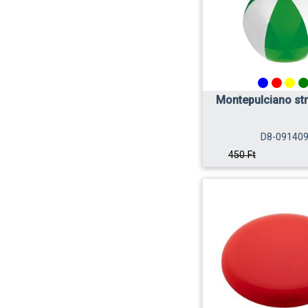
Montepulciano st
D8-09140
450 Ft