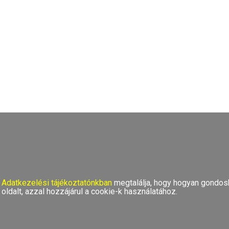
TOP
Adatkezelési tájékoztatónkban
megtalálja, hogy hogyan gondosk
oldalt, azzal hozzájárul a cookie-k használatához.
TOP