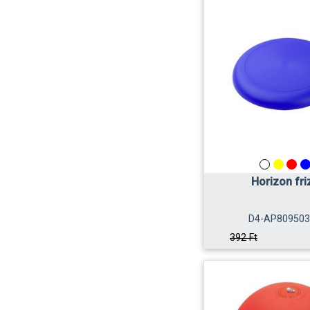
Horizon fri
D4-AP809503
392 Ft