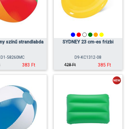
ny színű strandlabda
SYDNEY 23 cm-es frizbi
D1-58260MC
D9-KC1312-08
383 Ft
385 Ft
t
428 Ft