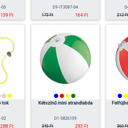
-05
D9-IT3087-04
D
139 Ft
164 Ft
173 Ft
212 F
ó tok
Kétszínű mini strandlabda
Felfújh
-02
D1-5826109
288 Ft
293 Ft
345 Ft
360 F