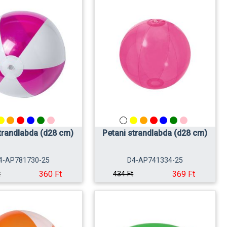
trandlabda (d28 cm)
Petani strandlabda (d28 cm)
4-AP781730-25
D4-AP741334-25
360 Ft
369 Ft
t
434 Ft