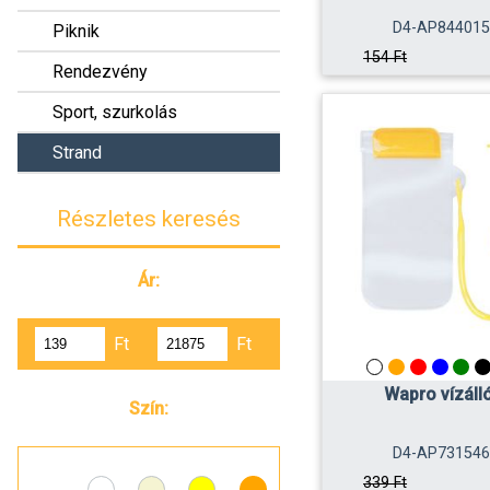
D4-AP844015
Piknik
154 Ft
Rendezvény
Sport, szurkolás
Strand
Részletes keresés
Ár:
Ft
Ft
Wapro vízáll
Szín:
D4-AP731546
339 Ft