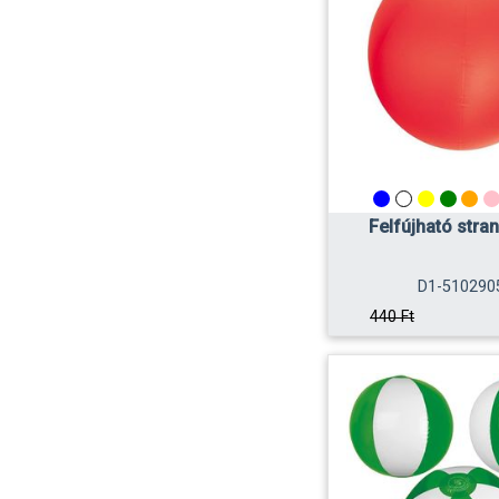
Felfújható stra
D1-510290
440 Ft