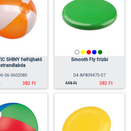
C SHINY felfújható
Smooth Fly frizbi
strandlabda
D6-56-0602080
D4-AP809473-07
382 Ft
382 Ft
t
449 Ft