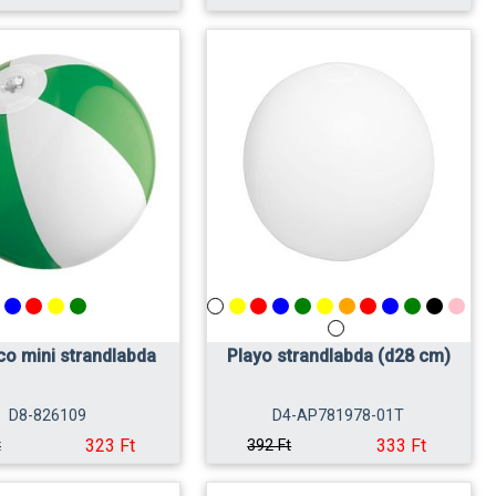
co mini strandlabda
Playo strandlabda (d28 cm)
D8-826109
D4-AP781978-01T
323 Ft
333 Ft
t
392 Ft