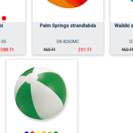
bi
Palm Springs strandlabda
Waikiki 
-05
D8-8260MC
D
388 Ft
391 Ft
460 Ft
460 F