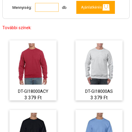
Ajánlatkérés
Mennyiség:
db
További színek:
DT-GI18000ACY
DT-GI18000AS
3 379 Ft
3 379 Ft