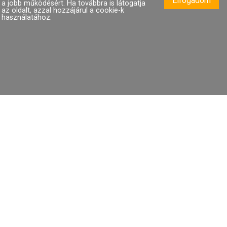
Elfogadom
a jobb működésért. Ha továbbra is látogatja
az oldalt, azzal hozzájárul a cookie-k
DT-GI18000SH
DT-GI18000SP
használatához.
3 379 Ft
3 379 Ft
Emblémázási módok
Lapozható katalógusok
Adatvédelem
© 2026 Dunagora Kft.