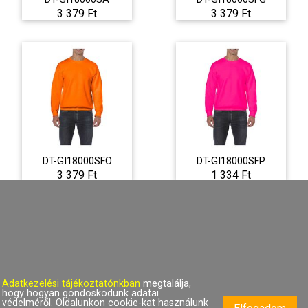
3 379 Ft
3 379 Ft
DT-GI18000SFO
DT-GI18000SFP
3 379 Ft
1 334 Ft
Adatkezelési tájékoztatónkban
megtalálja,
hogy hogyan gondoskodunk adatai
védelméről. Oldalunkon cookie-kat használunk