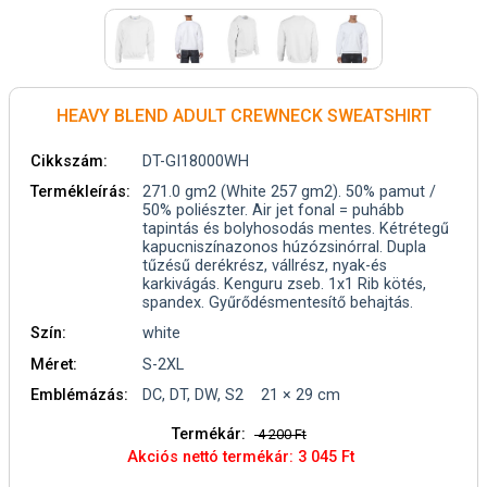
HEAVY BLEND ADULT CREWNECK SWEATSHIRT
Cikkszám:
DT-GI18000WH
Termékleírás:
271.0 gm2 (White 257 gm2). 50% pamut /
50% poliészter. Air jet fonal = puhább
tapintás és bolyhosodás mentes. Kétrétegű
kapucniszínazonos húzózsinórral. Dupla
tűzésű derékrész, vállrész, nyak-és
karkivágás. Kenguru zseb. 1x1 Rib kötés,
spandex. Gyűrődésmentesítő behajtás.
Szín:
white
Méret:
S-2XL
Emblémázás:
DC, DT, DW, S2 21 × 29 cm
Termékár:
4 200 Ft
Akciós nettó termékár: 3 045 Ft