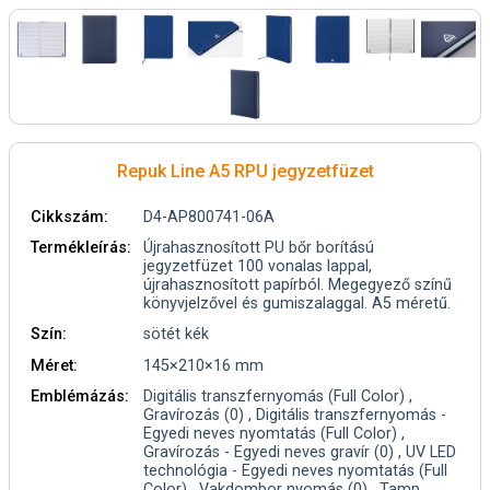
Repuk Line A5 RPU jegyzetfüzet
Cikkszám:
D4-AP800741-06A
Termékleírás:
Újrahasznosított PU bőr borítású
jegyzetfüzet 100 vonalas lappal,
újrahasznosított papírból. Megegyező színű
könyvjelzővel és gumiszalaggal. A5 méretű.
Szín:
sötét kék
Méret:
145×210×16 mm
Emblémázás:
Digitális transzfernyomás (Full Color) ,
Gravírozás (0) , Digitális transzfernyomás -
Egyedi neves nyomtatás (Full Color) ,
Gravírozás - Egyedi neves gravír (0) , UV LED
technológia - Egyedi neves nyomtatás (Full
Color) , Vakdombor nyomás (0) , Tamp...