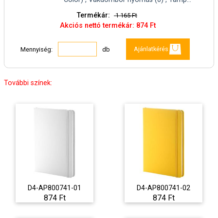
Termékár:
1 165 Ft
Akciós nettó termékár: 874 Ft
Ajánlatkérés
Mennyiség:
db
További színek:
D4-AP800741-01
D4-AP800741-02
874 Ft
874 Ft